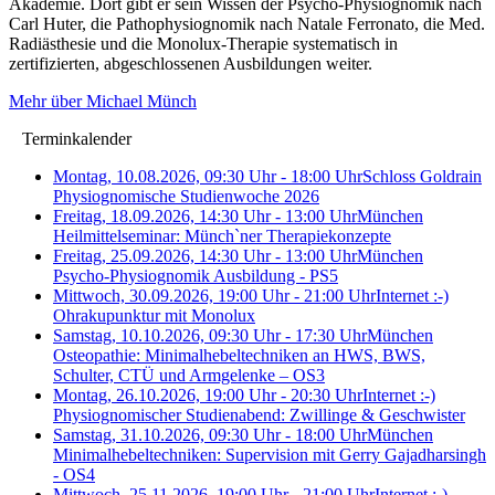
Akademie. Dort gibt er sein Wissen der Psycho-Physiognomik nach
Carl Huter, die Pathophysiognomik nach Natale Ferronato, die Med.
Radiästhesie und die Monolux-Therapie systematisch in
zertifizierten, abgeschlossenen Ausbildungen weiter.
Mehr über Michael Münch
Terminkalender
Montag, 10.08.2026, 09:30 Uhr - 18:00 Uhr
Schloss Goldrain
Physiognomische Studienwoche 2026
Freitag, 18.09.2026, 14:30 Uhr - 13:00 Uhr
München
Heilmittelseminar: Münch`ner Therapiekonzepte
Freitag, 25.09.2026, 14:30 Uhr - 13:00 Uhr
München
Psycho-Physiognomik Ausbildung - PS5
Mittwoch, 30.09.2026, 19:00 Uhr - 21:00 Uhr
Internet :-)
Ohrakupunktur mit Monolux
Samstag, 10.10.2026, 09:30 Uhr - 17:30 Uhr
München
Osteopathie: Minimalhebeltechniken an HWS, BWS,
Schulter, CTÜ und Armgelenke – OS3
Montag, 26.10.2026, 19:00 Uhr - 20:30 Uhr
Internet :-)
Physiognomischer Studienabend: Zwillinge
&
Geschwister
Samstag, 31.10.2026, 09:30 Uhr - 18:00 Uhr
München
Minimalhebeltechniken: Supervision mit Gerry Gajadharsingh
- OS4
Mittwoch, 25.11.2026, 19:00 Uhr - 21:00 Uhr
Internet :-)