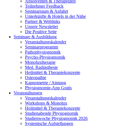
Absolventen
&
Therapeuten
Teilnehmer Feedback
Seminarraum
&
Anfahrt
Unterkünfte
&
Hotels in der Nähe
Partner
&
Weblinks
Unsere Newsletter
Die Positive Seite
Seminare
&
Ausbildung
Veranstaltungskalender
Seminarprogramm
Pathophysiognomik
Psycho-Physiognomik
Monoluxtherapie
Med. Radiästhesie
Heilmittel
&
Therapiekonzepte
Osteopathie
Kapnometrie / Atmung
Physiognomie-App Gratis
Veranstaltungen
Veranstaltungskalender
Workshops
&
Monolux
Heilmittel
&
Therapiekonzepte
Studienabende Physiognomik
Studienwoche Physiognomik 2026
Systemische Aufstellungen