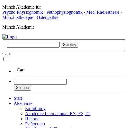
Münch Akademie für
Psycho-Physiognomik
·
Pathophysiognomik
·
Med. Radiästhesie
·
Monoluxtherapie
·
Osteopathie
Münch Akademie
Cart
Cart
Start
Akademie
Einführung
Akademie International: EN, ES, IT
Historie
Referenten