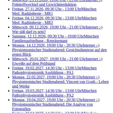
Fettstoffwechsel und Gewichtsreduktion
Freitag, 27.11.2026, 09:30 Uhr - 13:00 Uhr
München
Med. Radiästhesie - MR1
Freitag, 04.12.2026, 09:30 Uhr - 13:00 Uhr
München
Med. Radiästhesie - MR2
Mittwoch, 09.12.2026, 19:00 Uhr - 21:00 Uhr
Internet :-)
Wie süß darf es sein?
Samstag, 12.12.2026, 09:30 Uhr - 19:00 Uhr
München
Familienaufstellung - Repräsentant
Montag, 14.12.2026, 19:00 Uhr - 20:30 Uhr
Internet :-)
Physiognomischer Studienabend: Gesichtsdiagnose auf den
ersten Blick
Mittwoch, 20.01.2027, 19:00 Uhr - 21:00 Uhr
Internet :-)
Eiweiße auf dem Prüfstand
Freitag, 19.02.2027, 14:30 Uhr - 13:00 Uhr
München
Pathophysiognomik Ausbildung - PA1
Montag, 22.02.2027, 19:00 Uhr - 20:30 Uhr
Internet :-)
Physiognomischer Studienabend: Vincent van Gogh - Leben
und Werke
Freitag, 19.03.2027, 14:30 Uhr - 13:00 Uhr
München
Pathophysiognomik Ausbildung - PA2
Montag, 19.04.2027, 19:00 Uhr - 20:30 Uhr
Internet :-)
Physiognomischer Studienabend: Die Analyse von
Fotografien