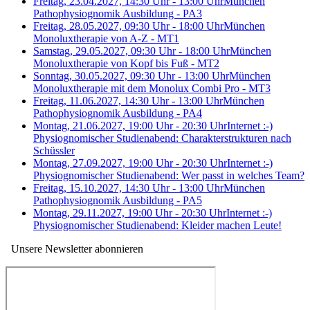
Freitag, 23.04.2027, 14:30 Uhr - 13:00 Uhr
München
Pathophysiognomik Ausbildung - PA3
Freitag, 28.05.2027, 09:30 Uhr - 18:00 Uhr
München
Monoluxtherapie von A-Z - MT1
Samstag, 29.05.2027, 09:30 Uhr - 18:00 Uhr
München
Monoluxtherapie von Kopf bis Fuß - MT2
Sonntag, 30.05.2027, 09:30 Uhr - 13:00 Uhr
München
Monoluxtherapie mit dem Monolux Combi Pro - MT3
Freitag, 11.06.2027, 14:30 Uhr - 13:00 Uhr
München
Pathophysiognomik Ausbildung - PA4
Montag, 21.06.2027, 19:00 Uhr - 20:30 Uhr
Internet :-)
Physiognomischer Studienabend: Charakterstrukturen nach
Schüssler
Montag, 27.09.2027, 19:00 Uhr - 20:30 Uhr
Internet :-)
Physiognomischer Studienabend: Wer passt in welches Team?
Freitag, 15.10.2027, 14:30 Uhr - 13:00 Uhr
München
Pathophysiognomik Ausbildung - PA5
Montag, 29.11.2027, 19:00 Uhr - 20:30 Uhr
Internet :-)
Physiognomischer Studienabend: Kleider machen Leute!
Unsere Newsletter abonnieren