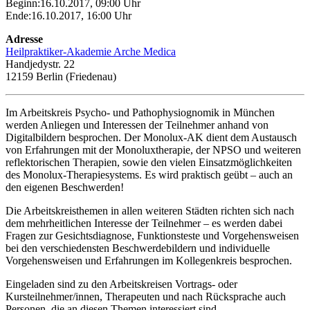
Beginn:
16.10.2017, 09:00 Uhr
Ende:
16.10.2017, 16:00 Uhr
Adresse
Heilpraktiker-Akademie Arche Medica
Handjedystr. 22
12159 Berlin (Friedenau)
Im Arbeitskreis Psycho- und Pathophysiognomik in München
werden Anliegen und Interessen der Teilnehmer anhand von
Digitalbildern besprochen. Der Monolux-AK dient dem Austausch
von Erfahrungen mit der Monoluxtherapie, der NPSO und weiteren
reflektorischen Therapien, sowie den vielen Einsatzmöglichkeiten
des Monolux-Therapiesystems. Es wird praktisch geübt – auch an
den eigenen Beschwerden!
Die Arbeitskreisthemen in allen weiteren Städten richten sich nach
dem mehrheitlichen Interesse der Teilnehmer – es werden dabei
Fragen zur Gesichtsdiagnose, Funktionsteste und Vorgehensweisen
bei den verschiedensten Beschwerdebildern und individuelle
Vorgehensweisen und Erfahrungen im Kollegenkreis besprochen.
Eingeladen sind zu den Arbeitskreisen Vortrags- oder
Kursteilnehmer/innen, Therapeuten und nach Rücksprache auch
Personen, die an diesen Themen interessiert sind.