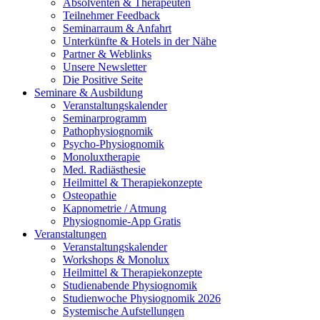
Absolventen
&
Therapeuten
Teilnehmer Feedback
Seminarraum
&
Anfahrt
Unterkünfte
&
Hotels in der Nähe
Partner
&
Weblinks
Unsere Newsletter
Die Positive Seite
Seminare
&
Ausbildung
Veranstaltungskalender
Seminarprogramm
Pathophysiognomik
Psycho-Physiognomik
Monoluxtherapie
Med. Radiästhesie
Heilmittel
&
Therapiekonzepte
Osteopathie
Kapnometrie / Atmung
Physiognomie-App Gratis
Veranstaltungen
Veranstaltungskalender
Workshops
&
Monolux
Heilmittel
&
Therapiekonzepte
Studienabende Physiognomik
Studienwoche Physiognomik 2026
Systemische Aufstellungen