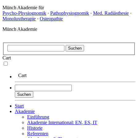
Münch Akademie für
Psycho-Physiognomik
·
Pathophysiognomik
·
Med. Radiästhesie
·
Monoluxtherapie
·
Osteopathie
Münch Akademie
Cart
Cart
Start
Akademie
Einführung
Akademie International: EN, ES, IT
Historie
Referenten