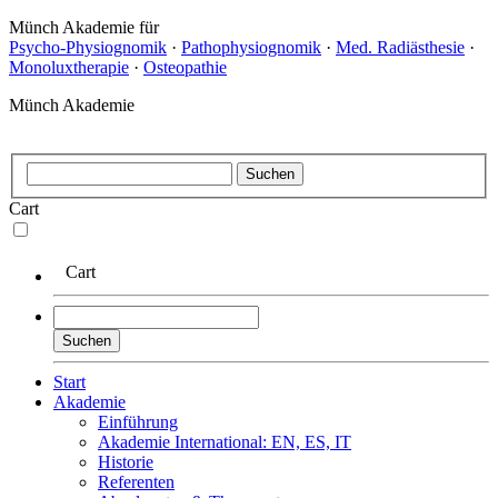
Münch Akademie für
Psycho-Physiognomik
·
Pathophysiognomik
·
Med. Radiästhesie
·
Monoluxtherapie
·
Osteopathie
Münch Akademie
Cart
Cart
Start
Akademie
Einführung
Akademie International: EN, ES, IT
Historie
Referenten