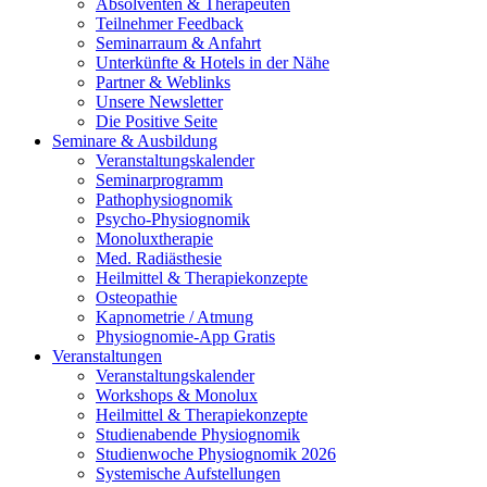
Absolventen
&
Therapeuten
Teilnehmer Feedback
Seminarraum
&
Anfahrt
Unterkünfte
&
Hotels in der Nähe
Partner
&
Weblinks
Unsere Newsletter
Die Positive Seite
Seminare
&
Ausbildung
Veranstaltungskalender
Seminarprogramm
Pathophysiognomik
Psycho-Physiognomik
Monoluxtherapie
Med. Radiästhesie
Heilmittel
&
Therapiekonzepte
Osteopathie
Kapnometrie / Atmung
Physiognomie-App Gratis
Veranstaltungen
Veranstaltungskalender
Workshops
&
Monolux
Heilmittel
&
Therapiekonzepte
Studienabende Physiognomik
Studienwoche Physiognomik 2026
Systemische Aufstellungen